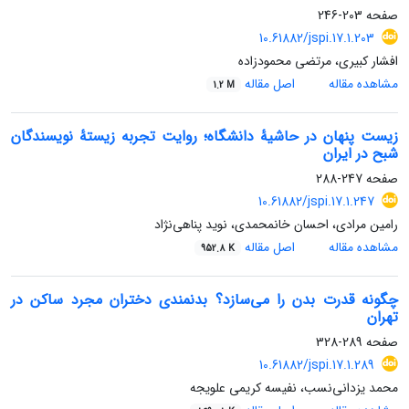
صفحه
203-246
10.61882/jspi.17.1.203
افشار کبیری، مرتضی محمودزاده
مشاهده مقاله
اصل مقاله
1.2 M
زیست پنهان در حاشیۀ دانشگاه؛ روایت تجربه زیستۀ نویسندگان
شبح در ایران
صفحه
247-288
10.61882/jspi.17.1.247
رامین مرادی، احسان خانمحمدی، نوید پناهی‌نژاد
مشاهده مقاله
اصل مقاله
952.8 K
چگونه قدرت بدن را می‌سازد؟ بدنمندی دختران مجرد ساکن در
تهران
صفحه
289-328
10.61882/jspi.17.1.289
محمد یزدانی‌نسب، نفیسه کریمی علویجه