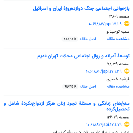
بازخوانی اجتماعی جنگ دوازده‌روزۀ ایران و اسرائیل
صفحه
9-38
‎ ‎ 10.61882/jspi.17.1.9
سمیه توحیدلو
مشاهده مقاله
اصل مقاله
884.18 K
توسعۀ آمرانه و زوال اجتماعی محلات تهران قدیم
صفحه
39-78
‎ ‎ 10.61882/jspi.17.1.39
فرشید خضری
مشاهده مقاله
اصل مقاله
916.35 K
سنخ‌های زنانگی و مسئلۀ تجرد زنان هرگز ازدواج‌نکردۀ شاغل و
تحصیل‌کرده
صفحه
79-126
10.61882/jspi.17.1.79
زینب رهبر، سهیلا علیرضانژاد، حبیب‌الله کریمیان