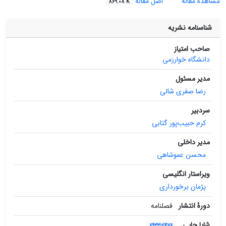
مشاهده مقاله
اصل مقاله
869.08 K
شناسنامه نشریه
صاحب امتیاز
دانشگاه خوارزمی
مدیر مسئول
رضا صفری‌ شالی
سردبیر
کرم حبیب‌پور گتابی
مدیر داخلی
محسن عموشاهی
ویراستار انگلیسی
پژمان برخورداری
دورۀ انتشار
فصلنامه
شاپا چاپی
6933-2476