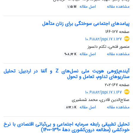
مشاهده مقاله
اصل مقاله
1.15 M
پیامدهای اجتماعی سوختگی برای زنان متأهل
صفحه
127-166
10.61882/jspi.17.1.127
منصور فتحی، تکتم دلسوز
مشاهده مقاله
اصل مقاله
908.62 K
آینده‌پژوهی هویت ملی نسل‌های Z و آلفا در اردبیل: تحلیل
سناریوهای تداوم، تعامل و تحول
صفحه
167-202
10.61882/jspi.17.1.167
صلاح‌الدین قادری، محمد شمشیری
مشاهده مقاله
اصل مقاله
872.1 K
تحلیل تطبیقی رابطه سرمایه اجتماعی و بی‌ثباتی اقتصادی با نرخ
خودکشی (مطالعه درون‌کشوری دههٔ 1390-1400)