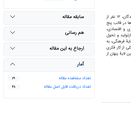
سابقه مقاله
این پژوهش با رویکرد کیفی و روش نظریۀ داده‌بنیاد، به مطالعۀ تجربه زیستۀ نویسندگان شبح در ساختار آموزش عالی ایران پرداخته است. مشارکت‌کنندگان، ۱۲ نفر از
ا در قالب پنج
ری و اقتصادی،
هم رسانی
زتولید و تحول
یۀ فرهنگی، به
ی از کار فکری
ارجاع به این مقاله
 لایۀ پنهان از
آمار
تعداد مشاهده مقاله
69
تعداد دریافت فایل اصل مقاله
48