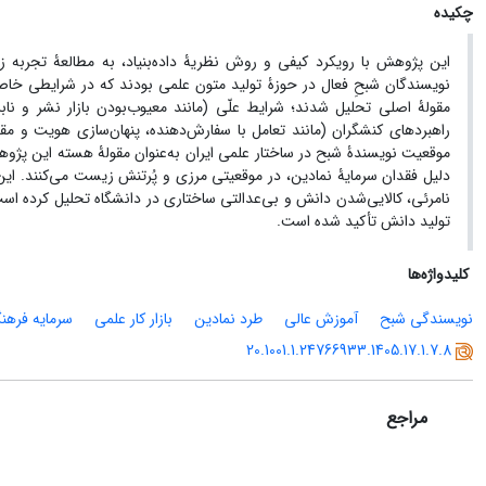
چکیده
نویسندگان شبحِ فعال در حوزۀ تولید متون علمی بودند که در شرایطی خاص ف
مقولۀ اصلی تحلیل شدند؛ شرایط علّی (مانند معیوب‌بودن بازار نشر و ناب
راهبردهای کنشگران (مانند تعامل با سفارش‌دهنده، پنهان‌سازی هویت و مقا
موقعیت نویسندۀ شبح در ساختار علمی ایران به‌عنوان مقولۀ هسته این پژوه
دلیل فقدان سرمایۀ نمادین، در موقعیتی مرزی و پُرتنش زیست می‌کنند. این
نامرئی، کالایی‌شدن دانش و بی‌عدالتی ساختاری در دانشگاه تحلیل کرده است.
تولید دانش تأکید شده است.
کلیدواژه‌ها
نویسندگی شبح
آموزش عالی
طرد نمادین
بازار کار علمی
سرمایه فرهن
20.1001.1.24766933.1405.17.1.7.8
مراجع