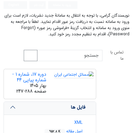
ورود به سامانه
ثبت نام
English
نویسندگان گرامی، با توجه به انتقال به سامانۀ جدید نشریات، لازم است برای
ورود به سامانه نسبت به دریافت رمز عبور اقدام نمایید. لطفاً با مراجعه به
منوی ورود به سامانه و انتخاب گزینۀ «فراموشی رمز عبور» (Forgot
Password)، اقدام به تنظیم مجدد رمز خود کنید.
تماس با
ما
دوره 17، شماره 1 -
شماره پیاپی 44
بهار 1405
صفحه
247-288
فایل ها
XML
اصل مقاله
952.8 K