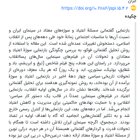
ایران
https://doi.org/10.61186/jspi.15.4.2
چکیده
بازنمایی گفتمانی مسئلۀ اعتیاد و سوژه‌های معتاد در سینمای ایران
و
نسبت آن‌ها با مناسبات اجتماعی زمانۀ خود
طی دهه‌های پس از
انقلاب
اسلامی، دستخوش تغییرات عمده‌ای شده است. این مقاله با استفاده از
روش تحلیل گفتمانی فوکو، به بررسی چگونگی بازنمایی سوژۀ اعتیاد و
معتادان و تحولات آن در فیلم‌های سینمایی سال‌های پساانقلاب
می‌پردازد. در راستای این هدف، پنج فیلم شاخص (تیغ و ابریشم، باد و
شقایق، بوتیک، سنتوری، ابد و یک روز) که هر یک معرّف دوره‌ای از
تحولات تاریخی-سیاسی چهار دهۀ اخیر در بازنمایی اعتیاد و سوژۀ
برآمده از آن بوده‌اند،
به روش نمونه‌گیری هدفمند برای تحلیل گفتمانی
برگزیده شده‌اند. یافته‌ها نشان داد در سال‌های اولیه انقلاب، بازنمایی
اعتیاد در فیلم‌های سینمایی عمدتاً در قالب یک دستور کار سیاسی-
انقلابی و با حمایت نهادهای حاکمیتی برای مدیریت و کاهش اعتیاد
انجام می‌شُد. اما در دهه‌های بعد، این بازنمایی‌ها از کنترل رسمی خارج
شد و به تکثیر گفتمان‌هایی انجامید که گاه با اهداف اولیه در تضاد
بودند
.
درمجموع، اگرچه سینمای ایران تلاش داشته است تا همگام با
تحولات قدرت و کردارهای گفتمانی همبستۀ آن در هر دوره، درکی نوین
از مسئلۀ اعتیاد و سوژۀ معتاد ارائه دهد؛ درعین‌حال، در پی این نیز بوده