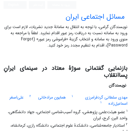
ورود به سامانه
ثبت نام
English
مسائل اجتماعی ایران
نویسندگان گرامی، با توجه به انتقال به سامانۀ جدید نشریات، لازم است برای
ورود به سامانه نسبت به دریافت رمز عبور اقدام نمایید. لطفاً با مراجعه به
منوی ورود به سامانه و انتخاب گزینۀ «فراموشی رمز عبور» (Forgot
Password)، اقدام به تنظیم مجدد رمز خود کنید.
بازنمایی گفتمانی سوژۀ معتاد در سینمای ایرانِ
پساانقلاب
نویسندگان
2
1
مهدی سلطانی گردفرامرزی
همایون مرادخانی
علی‌اصغر
1
اسماعیل‌زاده
1
عضو هیئت‌علمی پژوهشی، گروه آسیب‌شناسی اجتماعی، جهاد دانشگاهی،
واحد البرز، کرج، ایران
2
استادیار جامعه‌شناسی، دانشکدۀ علوم اجتماعی، دانشگاه رازی، کرمانشاه،