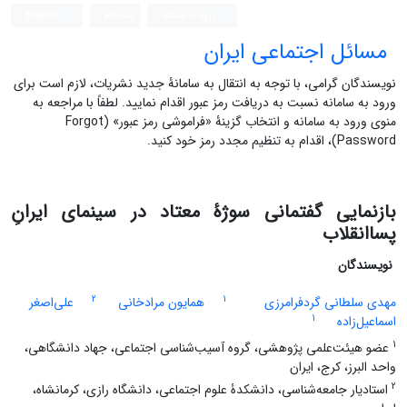
ورود به سامانه
ثبت نام
English
مسائل اجتماعی ایران
نویسندگان گرامی، با توجه به انتقال به سامانۀ جدید نشریات، لازم است برای
ورود به سامانه نسبت به دریافت رمز عبور اقدام نمایید. لطفاً با مراجعه به
منوی ورود به سامانه و انتخاب گزینۀ «فراموشی رمز عبور» (Forgot
Password)، اقدام به تنظیم مجدد رمز خود کنید.
بازنمایی گفتمانی سوژۀ معتاد در سینمای ایرانِ
پساانقلاب
نویسندگان
2
1
مهدی سلطانی گردفرامرزی
همایون مرادخانی
علی‌اصغر
1
اسماعیل‌زاده
1
عضو هیئت‌علمی پژوهشی، گروه آسیب‌شناسی اجتماعی، جهاد دانشگاهی،
واحد البرز، کرج، ایران
2
استادیار جامعه‌شناسی، دانشکدۀ علوم اجتماعی، دانشگاه رازی، کرمانشاه،