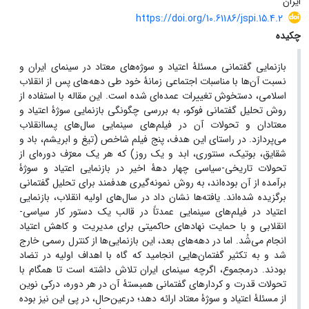
ایران
https://doi.org/10.61186/jspi.15.4.2
چکیده
بازنمایی گفتمانی مسئلۀ اعتیاد و سوژه‌های معتاد در سینمای ایران
و
نسبت آن‌ها با مناسبات اجتماعی زمانۀ خود
طی دهه‌های پس از
انقلاب
اسلامی، دستخوش تغییرات عمده‌ای شده است. این مقاله با استفاده از
روش تحلیل گفتمانی فوکو، به بررسی چگونگی بازنمایی سوژۀ اعتیاد و
معتادان و تحولات آن در فیلم‌های سینمایی سال‌های پساانقلاب
می‌پردازد. در راستای این هدف، پنج فیلم شاخص (تیغ و ابریشم، باد و
شقایق، بوتیک، سنتوری، ابد و یک روز) که هر یک معرّف دوره‌ای از
تحولات تاریخی-سیاسی چهار دهۀ اخیر در بازنمایی اعتیاد و سوژۀ
برآمده از آن بوده‌اند،
به روش نمونه‌گیری هدفمند برای تحلیل گفتمانی
برگزیده شده‌اند. یافته‌ها نشان داد در سال‌های اولیه انقلاب، بازنمایی
اعتیاد در فیلم‌های سینمایی عمدتاً در قالب یک دستور کار سیاسی-
انقلابی و با حمایت نهادهای حاکمیتی برای مدیریت و کاهش اعتیاد
انجام می‌شُد. اما در دهه‌های بعد، این بازنمایی‌ها از کنترل رسمی خارج
شد و به تکثیر گفتمان‌هایی انجامید که گاه با اهداف اولیه در تضاد
بودند
.
درمجموع، اگرچه سینمای ایران تلاش داشته است تا همگام با
تحولات قدرت و کردارهای گفتمانی همبستۀ آن در هر دوره، درکی نوین
از مسئلۀ اعتیاد و سوژۀ معتاد ارائه دهد؛ درعین‌حال، در پی این نیز بوده