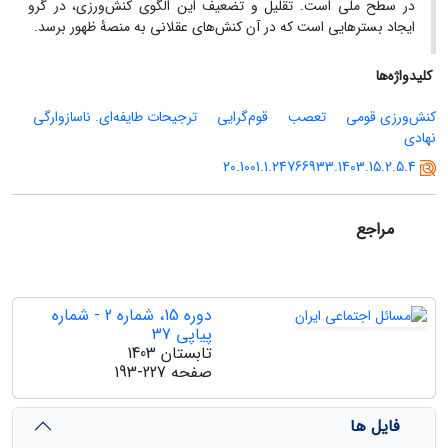
در سطح ملّی است. تقلیل و تضعیف این الگوی کنش‌ورزی، در گرو
ایجاد بسترهایی است که در آن کنش‌های عقلانی به منصۀ ظهور برسد.
کلیدواژه‌ها
کنش‌ورزی قومی
تعصب
قوم‌گرایی
ترجیحات طایفه‌ای. ناسازوارگی
نهادی
20.1001.1.24766933.1403.15.2.5.4
مراجع
دوره 15، شماره 2 - شماره
پیاپی 37
تابستان 1403
صفحه
193-227
فایل ها