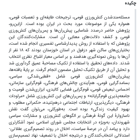
چکیده
مسئله‌مندشدن کنش‌ورزی قومی، ترجیحات طایفه‌ای و تعصبات قومی،
همواره یکی از موضوعات مورد بحث در ایران بوده است. ازاین‌رو،
پژوهش حاضر درصدد شناسایی پیش‌ران‌ها و پس‌ران‌های کنش‌ورزی
قومی و کشف دلالت‌های معنایی آن است. مشارکت‌کنندگان این
پژوهش که با استفاده از روش پدیدارشناسی تفسیری انجام شده است،
بختیاری‌های ساکن شهر دزفول در استان خوزستان بودند که ۱۸ نفر از
آن‌ها با روش نمونه‌گیری هدفمند و بر اساس معیار اشباع نظری انتخاب
شدند. داده‌های تحقیق با استفاده از تکنیک مصاحبۀ عمیق گردآوری شد
و تحلیل آن از طریق تکنیک تحلیل مضمون انجام گرفت. بر پایۀ یافته‌ها،
پیش‌ران‌های کنش
ورزی قومی شامل «قطبی‌شدگی سیاسی،
بسامدگرایی قومی، هم‌آیندی چالش‌های فرهنگی، قوم‌گرایی سازمانی،
احساس تبعیض قومی، قوم‌گرایی فضایی کالبدی، ابزاری‌شدن قومیت و
جامعه‌پذیری قوم‌گرایانه» و پس‌ران‌های این کنش‌ورزی شامل «مراودات
فرهنگی، دیگرپذیری، ارتباطات اجتماعی درهم‌تنیده، حکمرانی مطلوب و
بهبود کیفیت زندگی» بوده است.
به‌طورکلی، می‌توان گفت نقش
ناسازوارۀ این گونۀ فرهنگی بر الگوهای کنش‌ورزی و مشارکت سیاسی
شهروندان، به‌ویژه در انتخابات مجلس شورای اسلامی نمود آشکارتری
دارد و پیامد آن در عرصۀ سیاست، اخلال در روند تصمیم‌گیری عقلانی-
استدلالی
انتخاب‌کنندگان و درنتیجه
اخلال یا تضعیف نهاد تصمیم‌سازی