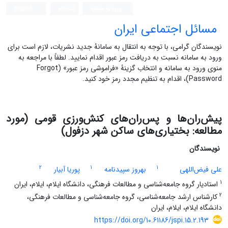
ورود به سامانه
ثبت نام
English
مسائل اجتماعی ایران
نویسندگان گرامی، با توجه به انتقال به سامانۀ جدید نشریات، لازم است برای
ورود به سامانه نسبت به دریافت رمز عبور اقدام نمایید. لطفاً با مراجعه به
منوی ورود به سامانه و انتخاب گزینۀ «فراموشی رمز عبور» (Forgot
Password)، اقدام به تنظیم مجدد رمز خود کنید.
پیش‌را‌ن‌ها و پس‌ران‌های کنش‌ورزی قومی (مورد
مطالعه: بختیاری‌های ساکن شهر دزفول)
نویسندگان
2
1
1
علی فیض‌اللهی
بهروز سپیدنامه
پوریا آبیار
1
استادیار گروه جامعه‌شناسی و مطالعات فرهنگی، دانشگاه ایلام، ایلام، ایران
2
کارشناس ارشد جامعه‌شناسی، گروه جامعه‌شناسی و مطالعات فرهنگی،
دانشگاه ایلام، ایلام، ایران
https://doi.org/10.61186/jspi.15.2.193