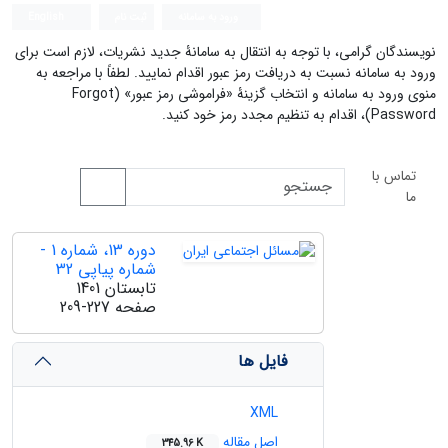
ورود به سامانه
ثبت نام
English
نویسندگان گرامی، با توجه به انتقال به سامانۀ جدید نشریات، لازم است برای
ورود به سامانه نسبت به دریافت رمز عبور اقدام نمایید. لطفاً با مراجعه به
منوی ورود به سامانه و انتخاب گزینۀ «فراموشی رمز عبور» (Forgot
Password)، اقدام به تنظیم مجدد رمز خود کنید.
تماس با
ما
دوره 13، شماره 1 -
شماره پیاپی 32
تابستان 1401
صفحه
209-227
فایل ها
XML
اصل مقاله
345.96 K