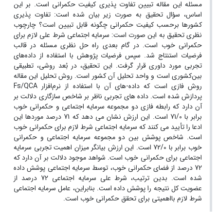
مسئله این مقاله تبیین تفاوت پذیری کیفیت حکمرانی است. بر این
اساس، سؤال تحقیق به صورت زیر بیان شده است: تفاوت پذیری
کشورها برحسب کیفیت حکمرانی چگونه قابل تبیین است؟ چارچوب
نظری تحقیق به این صورت است: سرمایه اجتماعی شرط علی لازم برای
حکمرانی خوب است. در گام بعدی راه حل نظری مسئله در قالب
فرضیات استنتاج شد. سپس فرضیات پژوهش با استفاده از داده‌های
تجربی مورد داوری قرار گرفت. این تحقیق، در بُعد روشی، تطبیقی
بین‌کشوری است و واحد تحلیل آن کشور است. روش تحلیل این مقاله
روش فازی است که داده-های آن با استفاده از نرم‌افزار Fs/QCA
پردازش شده است. داده های تجربی ناظر بر شاخص سازگاری دلالت بر
آن دارد که رابطه فازی دو مجموعه سرمایه اجتماعی و حکمرانی خوب
برابر با 71/0 است. این ارزش نشان می دهد که 71 درصد موردها این
ادعا را تأیید می کنند که سرمایه اجتماعی شرط لازم برای حکمرانی خوب
است. شاخص پوشش بین دو مجموعه سرمایه اجتماعی و حکمرانی
خوب برابر با 72/0 است. این ارزش بیانگر میزان اهمیت تجربی سرمایه
اجتماعی برای حکمرانی خوب است. شواهد موجود دلالت بر آن دارد که
72 درصد از فضای حکمرانی خوب، توسط سرمایه اجتماعی پوشش داده
شده است. بدین ترتیب، شرط علی سرمایه اجتماعی 72 درصد از
عضویت کل نتیجه را پوشش داده است. بنابراین، عامل سرمایه اجتماعی
شرط لازم بااهمیتی برای تحقق حکمرانی خوب است.