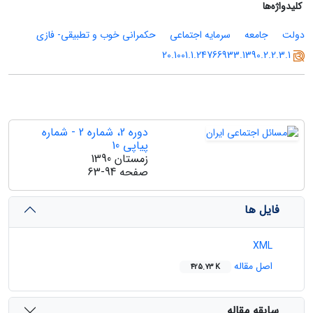
کلیدواژه‌ها
دولت
جامعه
سرمایه اجتماعی
حکمرانی خوب و تطبیقی- فازی
20.1001.1.24766933.1390.2.2.3.1
دوره 2، شماره 2 - شماره
پیاپی 10
زمستان 1390
صفحه
63-94
فایل ها
XML
اصل مقاله
425.73 K
سابقه مقاله