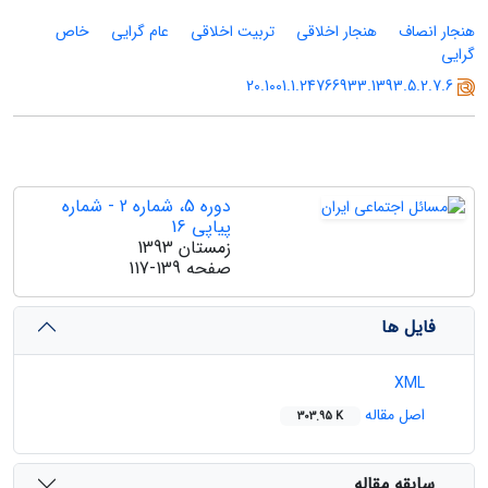
هنجار انصاف
هنجار اخلاقی
تربیت اخلاقی
عام گرایی
خاص
گرایی
20.1001.1.24766933.1393.5.2.7.6
دوره 5، شماره 2 - شماره
پیاپی 16
زمستان 1393
صفحه
117-139
فایل ها
XML
اصل مقاله
303.95 K
سابقه مقاله