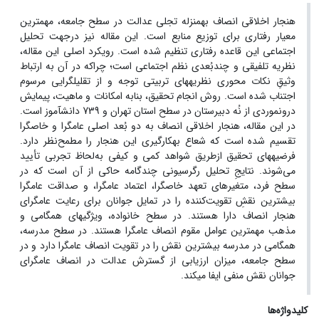
هنجار اخلاقی انصاف به­منزله تجلی عدالت در سطح جامعه، مهم­ترین
معیار رفتاری برای توزیع منابع است. این مقاله نیز درجهت تحلیل
اجتماعی این قاعده رفتاری تنظیم شده است. رویکرد اصلی این مقاله،
نظریه تلفیقی و چندبُعدی نظم اجتماعی است؛ چراکه در آن به ارتباط
وثیقِ نکات محوری نظریه­های تربیتی توجه و از تقلیل­گرایی مرسوم
اجتناب شده است. روش انجام تحقیق، بنابه امکانات و ماهیت، پیمایش
درون­موردی از نُه دبیرستان در سطح استان تهران و 739 دانش­آموز است.
در این مقاله، هنجار اخلاقی انصاف به دو بُعد اصلی عام­گرا و خاص­گرا
تقسیم شده است که شعاع به­کارگیری این هنجار را مطمح‌نظر دارد.
فرضیه­های تحقیق ازطریق شواهد کمی و کیفی به‌لحاظ تجربی تأیید
می‌شوند. نتایجِ تحلیل رگرسیونی چندگامه حاکی از آن است که در
سطح فرد، متغیرهای تعهد خاص­گرا، اعتماد عام­گرا، و صداقت عام­گرا
بیشترین نقشِ تقویت‌کننده را در تمایل جوانان برای رعایت عام­گرای
هنجار انصاف دارا هستند. در سطح خانواده، ویژگی­های هم­گامی و
مذهب مهم­ترین عوامل مقوم انصاف عام­گرا هستند. در سطح مدرسه،
هم­گامی در مدرسه بیشترین نقش را در تقویت انصاف عام­گرا دارد و در
سطح جامعه، میزان ارزیابی از گسترش عدالت در انصاف عام­گرای
جوانان نقش منفی ایفا می­کند.
کلیدواژه‌ها