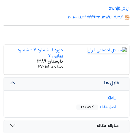
ارزش&zwnj
20.1001.1.24766933.1389.1.7.3.4
دوره 1، شماره 7 - شماره
پیاپی 7
تابستان 1389
صفحه
67-101
فایل ها
XML
اصل مقاله
286.89 K
سابقه مقاله