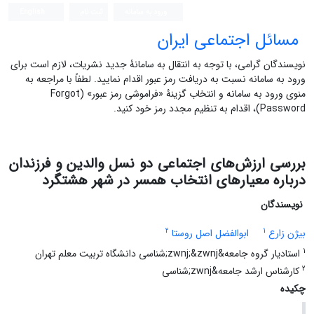
ورود به سامانه
ثبت نام
English
مسائل اجتماعی ایران
نویسندگان گرامی، با توجه به انتقال به سامانۀ جدید نشریات، لازم است برای
ورود به سامانه نسبت به دریافت رمز عبور اقدام نمایید. لطفاً با مراجعه به
منوی ورود به سامانه و انتخاب گزینۀ «فراموشی رمز عبور» (Forgot
Password)، اقدام به تنظیم مجدد رمز خود کنید.
بررسی ارزش‌های اجتماعی دو نسل والدین و فرزندان
درباره معیارهای انتخاب همسر در شهر هشتگرد
نویسندگان
2
1
بیژن زارع
ابوالفضل اصل روستا
1
استادیار گروه جامعه&zwnj;&zwnj;شناسی دانشگاه تربیت معلم تهران
2
کارشناس ارشد جامعه&zwnj;شناسی
چکیده