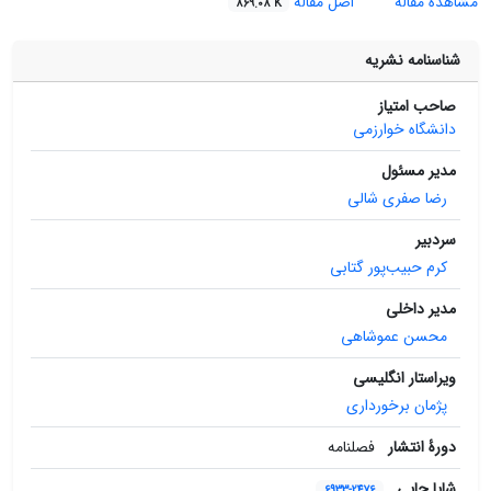
مشاهده مقاله
اصل مقاله
869.08 K
شناسنامه نشریه
صاحب امتیاز
دانشگاه خوارزمی
مدیر مسئول
رضا صفری‌ شالی
سردبیر
کرم حبیب‌پور گتابی
مدیر داخلی
محسن عموشاهی
ویراستار انگلیسی
پژمان برخورداری
دورۀ انتشار
فصلنامه
شاپا چاپی
6933-2476