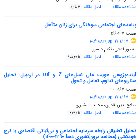
مشاهده مقاله
اصل مقاله
1.15 M
پیامدهای اجتماعی سوختگی برای زنان متأهل
صفحه
127-166
10.61882/jspi.17.1.127
منصور فتحی، تکتم دلسوز
مشاهده مقاله
اصل مقاله
908.62 K
آینده‌پژوهی هویت ملی نسل‌های Z و آلفا در اردبیل: تحلیل
سناریوهای تداوم، تعامل و تحول
صفحه
167-202
10.61882/jspi.17.1.167
صلاح‌الدین قادری، محمد شمشیری
مشاهده مقاله
اصل مقاله
872.1 K
تحلیل تطبیقی رابطه سرمایه اجتماعی و بی‌ثباتی اقتصادی با نرخ
خودکشی (مطالعه درون‌کشوری دههٔ 1390-1400)