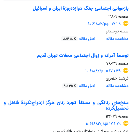
بازخوانی اجتماعی جنگ دوازده‌روزۀ ایران و اسرائیل
صفحه
9-38
‎ ‎ 10.61882/jspi.17.1.9
سمیه توحیدلو
مشاهده مقاله
اصل مقاله
884.18 K
توسعۀ آمرانه و زوال اجتماعی محلات تهران قدیم
صفحه
39-78
‎ ‎ 10.61882/jspi.17.1.39
فرشید خضری
مشاهده مقاله
اصل مقاله
916.35 K
سنخ‌های زنانگی و مسئلۀ تجرد زنان هرگز ازدواج‌نکردۀ شاغل و
تحصیل‌کرده
صفحه
79-126
10.61882/jspi.17.1.79
زینب رهبر، سهیلا علیرضانژاد، حبیب‌الله کریمیان