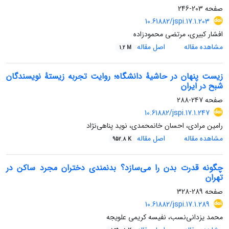
صفحه
203-246
10.61882/jspi.17.1.203
افشار کبیری، مرتضی محمودزاده
مشاهده مقاله
اصل مقاله
1.2 M
زیست پنهان در حاشیۀ دانشگاه؛ روایت تجربه زیستۀ نویسندگان
شبح در ایران
صفحه
247-288
10.61882/jspi.17.1.247
رامین مرادی، احسان خانمحمدی، نوید پناهی‌نژاد
مشاهده مقاله
اصل مقاله
952.8 K
چگونه قدرت بدن را می‌سازد؟ بدنمندی دختران مجرد ساکن در
تهران
صفحه
289-328
10.61882/jspi.17.1.289
محمد یزدانی‌نسب، نفیسه کریمی علویجه