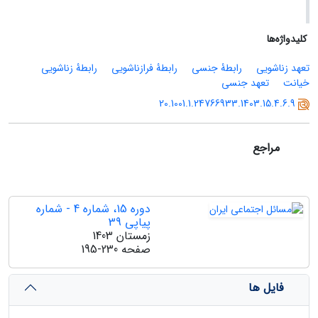
کلیدواژه‌ها
تعهد زناشویی
رابطۀ جنسی
رابطۀ فرازناشویی
رابطۀ زناشویی
خیانت
تعهد جنسی
20.1001.1.24766933.1403.15.4.6.9
مراجع
دوره 15، شماره 4 - شماره
پیاپی 39
زمستان 1403
صفحه
195-230
فایل ها