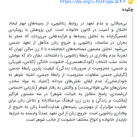
https://doi.org/10.61186/jspi.15.4.6
چکیده
بی‌مبالاتی و عدم تعهد در روابط زناشویی، از زمینه‌های مهم ایجاد
اختلال و آسیب در کانون خانواده است. این پژوهش با رویکردی
تفسیرگرایانه به تحلیل زمینه‌ها و فرآیندهایی می‌پردازد که منجر به
بحران در مناسبات زناشویی و خروج زنان متأهل از تعهد جنسی
می‌شود. تحلیل مضمون مصاحبه‌های انجام‌شده با ۱۱ زن ساکن تهران که
تجربۀ عدم وفاداری در رابطۀ زناشویی را داشته‌اند، نشان داد که عواملی
مانند سلب انتخاب (کودک‌همسری)، خشونت خانگی (کلامی، فیزیکی
و جنسی، محرومیت از ضروریات زندگی)، کیفیت پایین رابطۀ جنسی
(گرایش جنسی متفاوت، محرومیت از رابطۀ جنسی، اعتیاد شوهر به
خودارضایی)، عدم ایفای نقش‌های مردانه (اعتیاد به مواد مخدر،
بحران‌های مالی طولانی‌مدت) و واکنش به رفتار شوهر (بازیابی احساس
ارزشمندی، پاسخ متقابل به خیانت شوهر) در سه مضمون فراگیر
(مالکیت بر زندگی و بدن زن، فرهنگ مردسالارانه و تلاش زنان برای
عاملیت مؤثرتر)، از مهم‌ترین زمینه‌های هدایت‌کنندۀ زنان به خروج از
وفاداری زناشویی است. خروج زنان از این تعهد عمدتاً وابسته به شرایط
ناپایدار خانواده و انواع مختلف
خشونت از جانب شوهر
است.