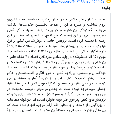
https://doi.org/10.61186/jspi.15.1.257
چکیده
وجود و تداوم فقر،
مانعی جدی برای پیشرفت جامعه است؛ ازاین‌رو
لزوم شناخت و مبارزه با آن از اهداف نخستین حکومت‌ها انگاشته
می‌شود. گستردگی پژوهش‌های در پیوند با فقر همراه با گوناگونی
حوزه‌های علمی در این زمینه، تجمیع نتایج و بازبینی نظام‌مند در این
زمینه را بایسته کرده است. پژوهش حاضر با روش‌شناسی کیفی از نوع
فراترکیب، به بررسی پژوهش‌های مرتبط با فقر در مقالات منتشرشدۀ
پژوهشگران ایرانی در بازۀ زمانی سال‌های 1390 تا 1402 پرداخته است. از
میان 150 اثرِ منتشرشده در بازۀ زمانی موردنظر، تعداد 40 مقالۀ علمی-
پژوهشی برای تجمیع و برون‌آوری داده‌ها گزینش شد. یافته‌ها نشان
داد؛ بیشترین پژوهش‌ها در حوزۀ فقر مربوط به رشتۀ اقتصاد است. از
دیدگاه روش‌شناسی، پارادایم کمّی از نوع الگوی اقتصادسنجی حاکم
است. بیشترِ تحقیقات کمّی، فقر را از دریچۀ آمار و نقشه بررسی
کرده‌اند، بازنمایی فقر در جامعه و آشکارا نمودن تجربیات زیستۀ فقرا،
چندان مورد توجه نبوده است. در بخش موضوعی، بیشتر تحقیقات در
چهارچوب فقر عمومی (درآمد و معیشت) انجام شده‌اند. باوجوداینکه
پژوهش‌های کیفی پیرامون فقر روبه فزونی است، اما این‌گونه مطالعات
با بهره‌گیری از داده‌ها و یا تحلیل آثارِ ازقبل‌موجود انجام شده است که
پیوستگی نزدیک و میدانی با مسئلۀ پژوهش ندارند. همچنین، در حوزۀ