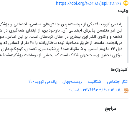
https://doi.org/10.61186/jspi.14.1.261
چکیده
پاندمی کووید-۱۹ یکی از برجسته‌ترین چالش‌های سیاسی، اجتماعی و پزشکی
این امر متضمن پذیرش اجتماعی آن. باوجوداین، از ابتدای همه‌گیری در هم
کشف و واکاوی انکار این بیماری در استان کردستان است. بر این اساس، سؤ
می‌انجامد. داده‌ها از طریق 
ذیل ۲۲ مفهوم اساسی و ۵ مقولهٔ عمدهٔ پزشکینه‌سازی تع
مرکزی تحقیق زیست‌جهانِ شکاک است که بخشی از برساخت پزشکینه‌شدهٔ همه‌گیری کووید-۱۹
کلیدواژه‌ها
انکار اجتماعی
شکاکیت
زیست‌جهان
پاندمی کووید- 19
20.1001.1.24766933.1402.14.1.11.1
مراجع