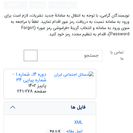
ورود به سامانه
ثبت نام
English
نویسندگان گرامی، با توجه به انتقال به سامانۀ جدید نشریات، لازم است برای
ورود به سامانه نسبت به دریافت رمز عبور اقدام نمایید. لطفاً با مراجعه به
منوی ورود به سامانه و انتخاب گزینۀ «فراموشی رمز عبور» (Forgot
Password)، اقدام به تنظیم مجدد رمز خود کنید.
تماس با
ما
دوره 14، شماره 1 -
شماره پیاپی 34
پاییز 1402
صفحه
261-278
فایل ها
XML
اصل مقاله
416.11 K