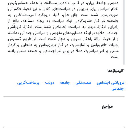
عمومی جامعۀ ایران، در قالب «ادعای مسئله»، با هدف حساس‌کردن
نظام سیاسی برای بازبینی در سیاست‌های کلان و نیز نحوۀ حکمرانی
صورت‌بندی شده است. بااین‌حال، غلبۀ «رویکرد آسیب‌شناختی به
جامعه» در کنار «
متهم‌کردن نهاد سیاست به ایجاد مسئله»، مانع از
راه‌یابی انگارۀ مزبور به سیاست اجتماعی شده است
. انگارۀ فروپاشی
اجتماعی علاوه بر اینکه دستاوردهای مفهومی و سیاستی چندانی نداشته
و از حیث ارائۀ راهکار سترون و دچار لکنت است، از طریق گسترش
ادبیات «اغراق‌آمیز و نمایشی»، در کنار برتری‌دادن به «تحلیل و کردار
مبتنی بر امر سیاسی»، عملاً در برابر امر اجتماعی و جامعه سامان یافته
است.
کلیدواژه‌ها
فروپاشی اجتماعی
همبستگی
جامعه
دولت
برساخت‌گرایی
اجتماعی
مراجع