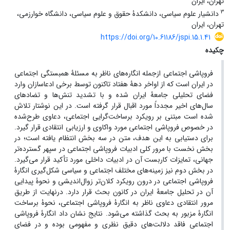
تهران، ایران
3
دانشیار علوم سیاسی، دانشکدۀ حقوق و علوم سیاسی، دانشگاه خوارزمی،
تهران، ایران
https://doi.org/10.61186/jspi.15.1.41
چکیده
فروپاشی اجتماعی ازجمله انگاره‌های ناظر به مسئلۀ همبستگی اجتماعی
در ایران است که از اواخر دهۀ هفتاد تاکنون توسط برخی ادعاسازان وارد
فضای تحلیلی جامعۀ ایران شده و با تشدید تنش‌ها و تضادهای
سال‌های اخیر مجدداً مورد اقبال قرار گرفته است. در این نوشتار تلاش
شده است مبتنی بر رویکرد برساخت‌گرایی اجتماعی، دعاوی طرح‌شده
در خصوص فروپاشی اجتماعی مورد واکاوی و ارزیابی انتقادی قرار گیرد.
برای دستیابی به این هدف، متن در سه بخش انتظام یافته است؛ در
بخش نخست با مرور کلی ادبیات فروپاشی اجتماعی در سپهر گسترده‌تر
جهانی، تمایزات کاربست آن در ادبیات داخلی مورد تأکید قرار می‌گیرد.
در بخش دوم نیز زمینه‌های مختلف اجتماعی و سیاسی شکل‌گیری انگارۀ
فروپاشی اجتماعی در درون رویکرد کلان‌تر زوال‌اندیشی و نحوۀ پیدایی
آن در تحلیل جامعۀ ایران در کانون بحث قرار دارد. درنهایت از طریق
مرور انتقادی دعاوی ناظر به انگارۀ فروپاشی اجتماعی، نحوۀ برساخت
انگارۀ مزبور به بحث گذاشته می‌شود. نتایج نشان داد انگارۀ فروپاشی
اجتماعی فاقد دلالت‌های دقیق نظری و مفهومی بوده و در فضای