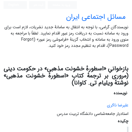
ورود به سامانه
ثبت نام
English
مسائل اجتماعی ایران
نویسندگان گرامی، با توجه به انتقال به سامانۀ جدید نشریات، لازم است برای
ورود به سامانه نسبت به دریافت رمز عبور اقدام نمایید. لطفاً با مراجعه به
منوی ورود به سامانه و انتخاب گزینۀ «فراموشی رمز عبور» (Forgot
Password)، اقدام به تنظیم مجدد رمز خود کنید.
بازخوانیِ «اسطورهٔ خشونت مذهبی» در حکومت دینی
(مروری بر ترجمهٔ کتابِ «اسطورهٔ خشونت مذهبی»
نوشتهٔ ویلیام تی. کاوانا)
نویسنده
علیرضا ذاکری
استادیار جامعه‌شناسی دانشگاه تربیت مدرس
چکیده