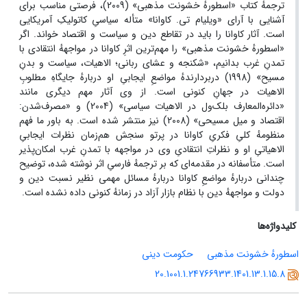
ترجمهٔ کتاب «اسطورهٔ خشونت مذهبی» (2009)، فرصتی مناسب برای
آشنایی با آرای «ویلیام تی. کاوانا» متأله سیاسیِ کاتولیکِ آمریکایی
است. آثار کاوانا را باید در تقاطع دین و سیاست و اقتصاد خواند. اگر
«اسطورهٔ خشونت مذهبی» را مهم‌ترین اثرِ کاوانا در مواجههٔ انتقادی با
تمدنِ غرب بدانیم، «شکنجه و عشای ربانی؛ الاهیات، سیاست و بدنِ
مسیح» (1998) دربردارندهٔ مواضعِ ایجابیِ او دربارهٔ جایگاهِ مطلوبِ
الاهیات در جهانِ کنونی است. از وی آثار مهم دیگری مانند
«دائره‌المعارف بلک‌ول در الاهیات سیاسی» (2004) و «مصرف‌شدن:
اقتصاد و میل مسیحی» (2008) نیز منتشر شده است. به باور ما فهم
منظومهٔ کلیِ فکریِ کاوانا در پرتو سنجش هم‌زمان نظرات ایجابیِ
الاهیاتیِ او و نظراتِ انتقادیِ وی در مواجهه با تمدنِ غرب امکان‌پذیر
است. متأسفانه در مقدمه‌ای که بر ترجمهٔ فارسیِ اثر نوشته شده، توضیح
چندانی دربارهٔ مواضعِ کاوانا دربارهٔ مسائل مهمی نظیر نسبت دین و
دولت و مواجههٔ دین با نظام بازار آزاد در زمانهٔ کنونی داده نشده است.
کلیدواژه‌ها
اسطورهٔ خشونت مذهبی
حکومت دینی
20.1001.1.24766933.1401.13.1.15.8