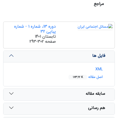
مراجع
دوره 13، شماره 1 - شماره
پیاپی 32
تابستان 1401
صفحه
293-302
فایل ها
XML
اصل مقاله
173.22 K
سابقه مقاله
هم رسانی