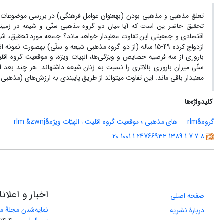
تعلق مذهبی و مذهبی بودن (به‏عنوان عوامل فرهنگی) در بررسی موضوعات ج
تحقیق حاضر این است که آیا میان دو گروه مذهبی سنّی و شیعه در زمینه ب
ازدواج کرده 49-15 ساله (از دو گروه مذهبی شیعه و سنّی) به‏صو
باروری از سه فرضیه خصایص و ویژگی‌ها، الهیات ویژه‏‌، و موقعیت گروه اق
سنّی میزان باروری بالاتری را نسبت به زنان شیعه داشته‏اند. هر چند بعد 
معنی‏دار باقی ماند. این تفاوت می‏تواند از طریق پایبندی به ارزش‌های (مذه
کلیدواژه‌ها
گروه&rlm
های مذهبی ؛ موقعیت گروه اقلیت ؛ الهیّات ویژه&rlm
&zwnj
20.1001.1.24766933.1389.1.7.7.8
اخبار و اعلان
صفحه اصلی
نمایه‌شدن مجلۀ مس
دربارۀ نشریه