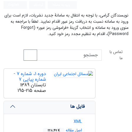
ورود به سامانه
ثبت نام
English
نویسندگان گرامی، با توجه به انتقال به سامانۀ جدید نشریات، لازم است برای
ورود به سامانه نسبت به دریافت رمز عبور اقدام نمایید. لطفاً با مراجعه به
منوی ورود به سامانه و انتخاب گزینۀ «فراموشی رمز عبور» (Forgot
Password)، اقدام به تنظیم مجدد رمز خود کنید.
تماس با
ما
دوره 1، شماره 7 -
شماره پیاپی 7
تابستان 1389
صفحه
195-215
فایل ها
XML
اصل مقاله
228.47 K