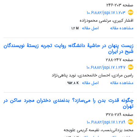
صفحه
203-246
10.61882/jspi.17.1.203
افشار کبیری، مرتضی محمودزاده
مشاهده مقاله
اصل مقاله
1.2 M
زیست پنهان در حاشیۀ دانشگاه؛ روایت تجربه زیستۀ نویسندگان
شبح در ایران
صفحه
247-288
10.61882/jspi.17.1.247
رامین مرادی، احسان خانمحمدی، نوید پناهی‌نژاد
مشاهده مقاله
اصل مقاله
952.8 K
چگونه قدرت بدن را می‌سازد؟ بدنمندی دختران مجرد ساکن در
تهران
صفحه
289-328
10.61882/jspi.17.1.289
محمد یزدانی‌نسب، نفیسه کریمی علویجه