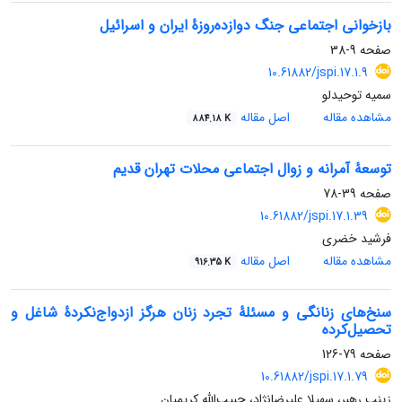
بازخوانی اجتماعی جنگ دوازده‌روزۀ ایران و اسرائیل
صفحه
9-38
‎ ‎ 10.61882/jspi.17.1.9
سمیه توحیدلو
مشاهده مقاله
اصل مقاله
884.18 K
توسعۀ آمرانه و زوال اجتماعی محلات تهران قدیم
صفحه
39-78
‎ ‎ 10.61882/jspi.17.1.39
فرشید خضری
مشاهده مقاله
اصل مقاله
916.35 K
سنخ‌های زنانگی و مسئلۀ تجرد زنان هرگز ازدواج‌نکردۀ شاغل و
تحصیل‌کرده
صفحه
79-126
10.61882/jspi.17.1.79
زینب رهبر، سهیلا علیرضانژاد، حبیب‌الله کریمیان