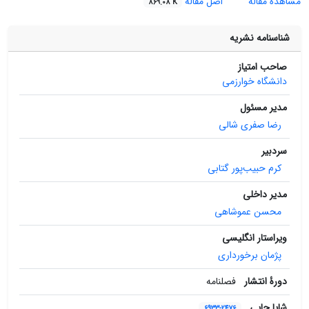
مشاهده مقاله
اصل مقاله
869.08 K
شناسنامه نشریه
صاحب امتیاز
دانشگاه خوارزمی
مدیر مسئول
رضا صفری‌ شالی
سردبیر
کرم حبیب‌پور گتابی
مدیر داخلی
محسن عموشاهی
ویراستار انگلیسی
پژمان برخورداری
دورۀ انتشار
فصلنامه
شاپا چاپی
6933-2476