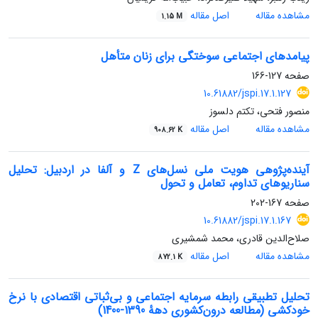
مشاهده مقاله
اصل مقاله
1.15 M
پیامدهای اجتماعی سوختگی برای زنان متأهل
صفحه
127-166
10.61882/jspi.17.1.127
منصور فتحی، تکتم دلسوز
مشاهده مقاله
اصل مقاله
908.62 K
آینده‌پژوهی هویت ملی نسل‌های Z و آلفا در اردبیل: تحلیل
سناریوهای تداوم، تعامل و تحول
صفحه
167-202
10.61882/jspi.17.1.167
صلاح‌الدین قادری، محمد شمشیری
مشاهده مقاله
اصل مقاله
872.1 K
تحلیل تطبیقی رابطه سرمایه اجتماعی و بی‌ثباتی اقتصادی با نرخ
خودکشی (مطالعه درون‌کشوری دههٔ 1390-1400)