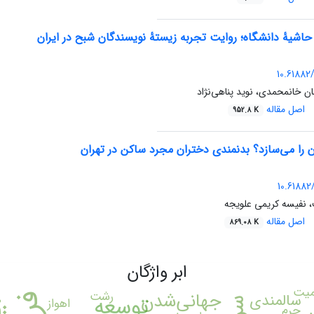
حاشیۀ دانشگاه؛ روایت تجربه زیستۀ نویسندگان شبح در ایران
10.61882/
ن خانمحمدی، نوید پناهی‌نژاد
اصل مقاله
952.8 K
 را می‌سازد؟ بدنمندی دختران مجرد ساکن در تهران
10.61882/
 نفیسه کریمی علویجه
اصل مقاله
869.08 K
ابر واژگان
میت
جهانی‌شدن
رشت
سالمندی
توسعه
اهواز
جرم