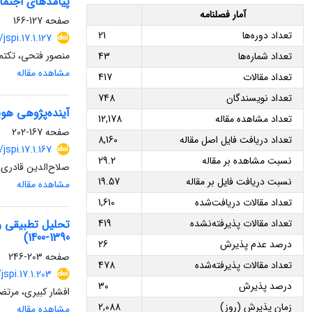
پیامدهای اجتما
آمار فصلنامه
صفحه
127-166
تعداد دوره‌ها
21
/jspi.17.1.127
منصور فتحی، تکتم
تعداد شماره‌ها
43
مشاهده مقاله
تعداد مقالات
417
تعداد نویسندگان
748
آینده‌پژوهی هویت ملی نسل‌های Z و آلفا د
تعداد مشاهده مقاله
12,178
صفحه
167-202
تعداد دریافت فایل اصل مقاله
8,160
/jspi.17.1.167
نسبت مشاهده بر مقاله
29.2
صلاح‌الدین قادر
نسبت دریافت فایل بر مقاله
19.57
مشاهده مقاله
تعداد مقالات دریافت‌شده
1,610
تحلیل تطبیقی ر
تعداد مقالات پذیرفته‌نشده
419
1390-1400)
درصد عدم پذیرش
26
صفحه
203-246
تعداد مقالات پذیرفته‌شده
478
jspi.17.1.203
درصد پذیرش
30
افشار کبیری، مرت
زمان پذیرش (روز)
2,088
مشاهده مقاله