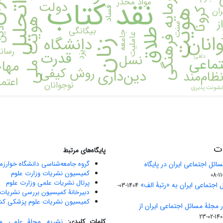
فراتحلیل
سرمایه فرهنگی
ای
نقد کتاب
مواد مخدر
دولت
ان
فساد
کرونا
هویت
ز
هویت ملی
خ
سنت
بیگانگی
دی
طلاق
جامعه
انان
عاملیت
دانشگاه
زنان
رسانه
قدرت
یزد
نسل
دلفی
تماعی
مها
روش کیفی
دین‌داری
ظام‌مند
اعتم
نوجوانان
شونت پذیری
ات
پایگاه‌های مرتبط
ائل اجتماعی ایران در پایگاه
گروه جامعه‌شناسی دانشگاه خوارز
کمیسیون نشریات وزارت علوم
پرتال نشریات علمی وزارت علوم
 اجتماعی ایران به «رتبۀ الف»
1404-03-
دبیرخانۀ کمیسیون بررسی نشریات 
کمیسیون نشریات علوم پزشکی کش
ر مجلۀ مسائل اجتماعی ایران از
1403-02
کلمات کلیدی:
نشریه
,
مجلۀ علمی
,
م