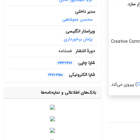
ر سازد.
مدیر داخلی
محسن عموشاهی
ویراستار انگلیسی
پژمان برخورداری
Creative Common-
دورۀ انتشار
فصلنامه
شاپا چاپی
6933-2476
شاپا الکترونیکی
2476-695x
C
) پیروی می‌کند.
بانک‌های اطلاعاتی و نمایه‌نامه‌ها