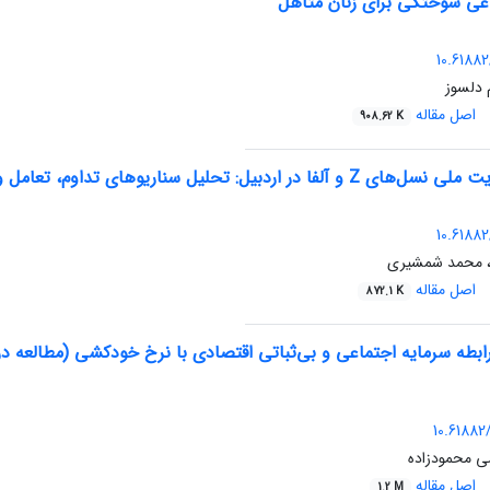
عی سوختگی برای زنان متأهل
10.61882
 دلسوز
اصل مقاله
908.62 K
ر اردبیل: تحلیل سناریوهای تداوم، تعامل و تحول
10.61882
ی، محمد شمشیری
اصل مقاله
872.1 K
ابطه سرمایه اجتماعی و بی‌ثباتی اقتصادی با نرخ خودکشی (مطالعه در
10.61882/
ضی محمودزاده
اصل مقاله
1.2 M