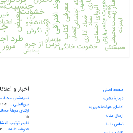
مرزنشینی
شبکه اجتماعی
بیکاری
پیوند افتراقی
دختران
رفتار زیست‌محیطی
جنسیت
هویت جنسی
معرفی کتاب
بحر
&
j
انزوای اجتماعی
خشونت
z
w
n
تبعیض
شیرا
غرب
فساد اداری
تضاد
اعتیاد
دانشجو
اینترنت
جو
قومیت
نگرش
گفتمان
طرد اج
ارزش
مازندران
ترس از جرم
مرور ن
خشونت خانگی
همبستگی
پیمایش
خ
اخبار و اعلان
صفحه اصلی
نمایه‌شدن مجلۀ مس
دربارۀ نشریه
بین‌المللی ...
1404-11-08
اعضای هیئت‌تحریریه
ارتقای مجلۀ مسائل
ارسال مقاله
15
تغییر ترتیب انتشا
تماس با ما
«دوفصلنامه» ...
-23
نقشه سایت