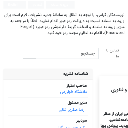
ورود به سامانه
ثبت نام
English
نویسندگان گرامی، با توجه به انتقال به سامانۀ جدید نشریات، لازم است برای
ورود به سامانه نسبت به دریافت رمز عبور اقدام نمایید. لطفاً با مراجعه به
منوی ورود به سامانه و انتخاب گزینۀ «فراموشی رمز عبور» (Forgot
Password)، اقدام به تنظیم مجدد رمز خود کنید.
تماس با
ما
شناسنامه نشریه
صاحب امتیاز
دانشگاه خوارزمی
مدیر مسئول
رضا صفری‌ شالی
ی ایران از منظر
امعه‌شناسی،
سردبیر
دید، پیوندی پویا
کرم حبیب‌پور گتابی