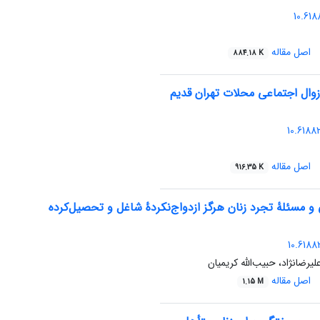
‎ ‎ 10.61
اصل مقاله
884.18 K
زوال اجتماعی محلات تهران قدیم
‎ ‎ 10.618
اصل مقاله
916.35 K
و مسئلۀ تجرد زنان هرگز ازدواج‌نکردۀ شاغل و تحصیل‌کرده
10.6188
لیرضانژاد، حبیب‌الله کریمیان
اصل مقاله
1.15 M