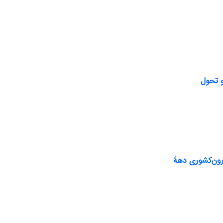
ون‌کشوری دههٔ