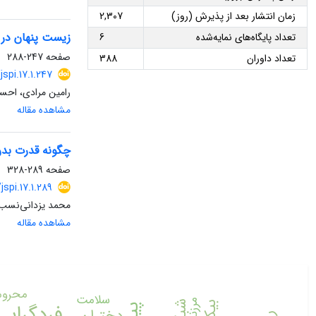
زمان انتشار بعد از پذیرش (روز)
2,307
زیست پنهان در 
تعداد پایگاه‌های نمایه‌شده
6
صفحه
247-288
تعداد داوران
388
jspi.17.1.247
رامین مرادی، احسا
مشاهده مقاله
چگونه قدرت بدن
صفحه
289-328
jspi.17.1.289
محمد یزدانی‌نسب،
مشاهده مقاله
محرو
سلامت
فردگرایی