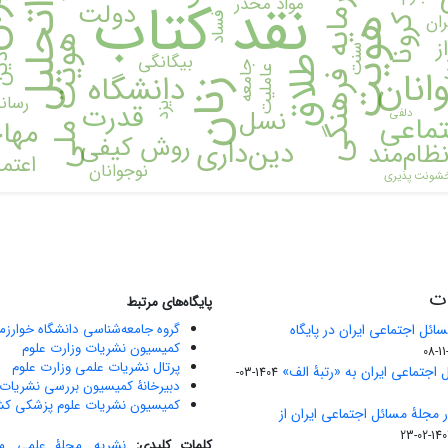
فراتحلیل
سرمایه فرهنگی
ای
نقد کتاب
مواد مخدر
دولت
ان
فساد
کرونا
هویت
ز
هویت ملی
خ
سنت
بیگانگی
دی
طلاق
جامعه
انان
عاملیت
دانشگاه
زنان
رسانه
قدرت
یزد
نسل
دلفی
تماعی
مها
روش کیفی
دین‌داری
ظام‌مند
اعتم
نوجوانان
شونت پذیری
ات
پایگاه‌های مرتبط
ائل اجتماعی ایران در پایگاه
گروه جامعه‌شناسی دانشگاه خوارز
کمیسیون نشریات وزارت علوم
پرتال نشریات علمی وزارت علوم
 اجتماعی ایران به «رتبۀ الف»
1404-03-
دبیرخانۀ کمیسیون بررسی نشریات 
کمیسیون نشریات علوم پزشکی کش
ر مجلۀ مسائل اجتماعی ایران از
1403-02
کلمات کلیدی:
نشریه
,
مجلۀ علمی
,
م