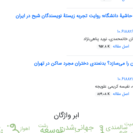
حاشیۀ دانشگاه؛ روایت تجربه زیستۀ نویسندگان شبح در ایران
10.61882/
ن خانمحمدی، نوید پناهی‌نژاد
اصل مقاله
952.8 K
 را می‌سازد؟ بدنمندی دختران مجرد ساکن در تهران
10.61882/
 نفیسه کریمی علویجه
اصل مقاله
869.08 K
ابر واژگان
میت
جهانی‌شدن
رشت
سالمندی
توسعه
اهواز
جرم