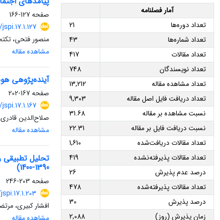
پیامدهای اجتما
آمار فصلنامه
صفحه
127-166
تعداد دوره‌ها
21
/jspi.17.1.127
منصور فتحی، تکتم
تعداد شماره‌ها
43
مشاهده مقاله
تعداد مقالات
417
تعداد نویسندگان
748
آینده‌پژوهی هویت ملی نسل‌های Z و آلفا د
تعداد مشاهده مقاله
13,212
صفحه
167-202
تعداد دریافت فایل اصل مقاله
9,303
/jspi.17.1.167
نسبت مشاهده بر مقاله
31.68
صلاح‌الدین قادر
نسبت دریافت فایل بر مقاله
22.31
مشاهده مقاله
تعداد مقالات دریافت‌شده
1,610
تحلیل تطبیقی ر
تعداد مقالات پذیرفته‌نشده
419
1390-1400)
درصد عدم پذیرش
26
صفحه
203-246
تعداد مقالات پذیرفته‌شده
478
jspi.17.1.203
درصد پذیرش
30
افشار کبیری، مرت
زمان پذیرش (روز)
2,088
مشاهده مقاله