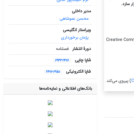
ر سازد.
مدیر داخلی
محسن عموشاهی
ویراستار انگلیسی
پژمان برخورداری
Creative Common-
دورۀ انتشار
فصلنامه
شاپا چاپی
6933-2476
شاپا الکترونیکی
2476-695x
C
) پیروی می‌کند.
بانک‌های اطلاعاتی و نمایه‌نامه‌ها