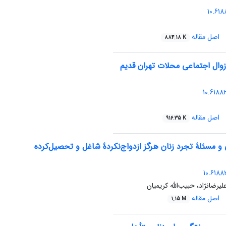
‎ ‎ 10.61
اصل مقاله
884.18 K
زوال اجتماعی محلات تهران قدیم
‎ ‎ 10.618
اصل مقاله
916.35 K
و مسئلۀ تجرد زنان هرگز ازدواج‌نکردۀ شاغل و تحصیل‌کرده
10.6188
لیرضانژاد، حبیب‌الله کریمیان
اصل مقاله
1.15 M