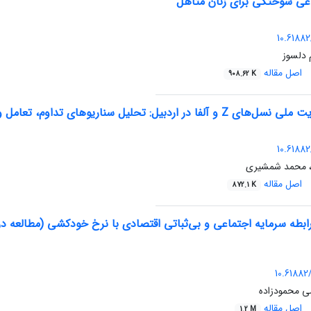
عی سوختگی برای زنان متأهل
10.61882
 دلسوز
اصل مقاله
908.62 K
ر اردبیل: تحلیل سناریوهای تداوم، تعامل و تحول
10.61882
ی، محمد شمشیری
اصل مقاله
872.1 K
ابطه سرمایه اجتماعی و بی‌ثباتی اقتصادی با نرخ خودکشی (مطالعه در
10.61882/
ضی محمودزاده
اصل مقاله
1.2 M