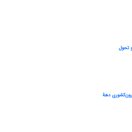
ون‌کشوری دههٔ