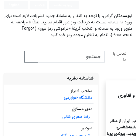
ورود به سامانه
ثبت نام
English
نویسندگان گرامی، با توجه به انتقال به سامانۀ جدید نشریات، لازم است برای
ورود به سامانه نسبت به دریافت رمز عبور اقدام نمایید. لطفاً با مراجعه به
منوی ورود به سامانه و انتخاب گزینۀ «فراموشی رمز عبور» (Forgot
Password)، اقدام به تنظیم مجدد رمز خود کنید.
تماس با
ما
شناسنامه نشریه
صاحب امتیاز
دانشگاه خوارزمی
مدیر مسئول
رضا صفری‌ شالی
ی ایران از منظر
امعه‌شناسی،
سردبیر
دید، پیوندی پویا
کرم حبیب‌پور گتابی