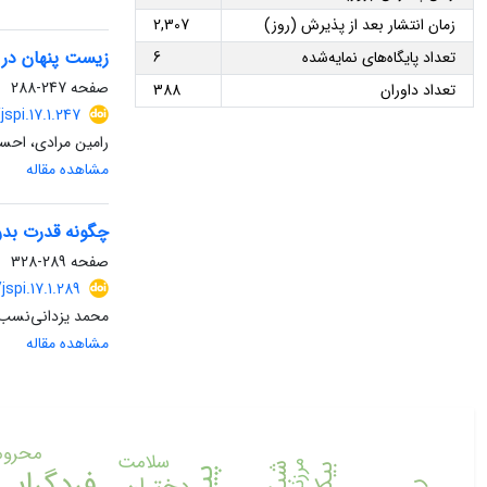
زمان انتشار بعد از پذیرش (روز)
2,307
زیست پنهان در 
تعداد پایگاه‌های نمایه‌شده
6
صفحه
247-288
تعداد داوران
388
jspi.17.1.247
رامین مرادی، احسا
مشاهده مقاله
چگونه قدرت بدن
صفحه
289-328
jspi.17.1.289
محمد یزدانی‌نسب،
مشاهده مقاله
محرو
سلامت
فردگرایی