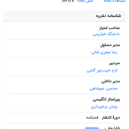
مشاهده مقاله
اصل مقاله
869.08 K
شناسنامه نشریه
صاحب امتیاز
دانشگاه خوارزمی
مدیر مسئول
رضا صفری‌ شالی
سردبیر
کرم حبیب‌پور گتابی
مدیر داخلی
محسن عموشاهی
ویراستار انگلیسی
پژمان برخورداری
دورۀ انتشار
فصلنامه
شاپا چاپی
6933-2476