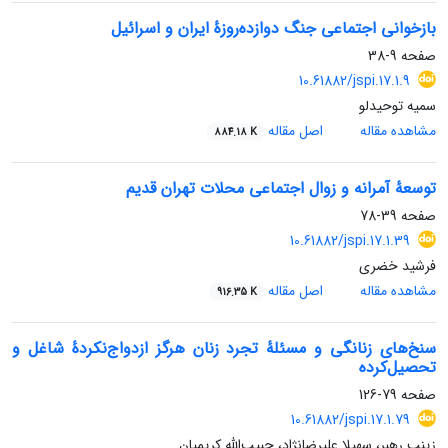
بازخوانی اجتماعی جنگ دوازده‌روزۀ ایران و اسرائیل
صفحه
9-38
‎ ‎ 10.61882/jspi.17.1.9
سمیه توحیدلو
مشاهده مقاله
اصل مقاله
884.18 K
توسعۀ آمرانه و زوال اجتماعی محلات تهران قدیم
صفحه
39-78
‎ ‎ 10.61882/jspi.17.1.39
فرشید خضری
مشاهده مقاله
اصل مقاله
916.35 K
سنخ‌های زنانگی و مسئلۀ تجرد زنان هرگز ازدواج‌نکردۀ شاغل و
تحصیل‌کرده
صفحه
79-126
10.61882/jspi.17.1.79
زینب رهبر، سهیلا علیرضانژاد، حبیب‌الله کریمیان