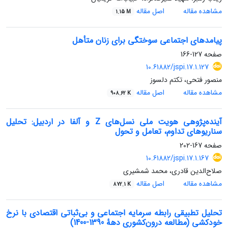
مشاهده مقاله
اصل مقاله
1.15 M
پیامدهای اجتماعی سوختگی برای زنان متأهل
صفحه
127-166
10.61882/jspi.17.1.127
منصور فتحی، تکتم دلسوز
مشاهده مقاله
اصل مقاله
908.62 K
آینده‌پژوهی هویت ملی نسل‌های Z و آلفا در اردبیل: تحلیل
سناریوهای تداوم، تعامل و تحول
صفحه
167-202
10.61882/jspi.17.1.167
صلاح‌الدین قادری، محمد شمشیری
مشاهده مقاله
اصل مقاله
872.1 K
تحلیل تطبیقی رابطه سرمایه اجتماعی و بی‌ثباتی اقتصادی با نرخ
خودکشی (مطالعه درون‌کشوری دههٔ 1390-1400)