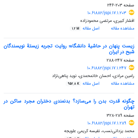
صفحه
203-246
10.61882/jspi.17.1.203
افشار کبیری، مرتضی محمودزاده
مشاهده مقاله
اصل مقاله
1.2 M
زیست پنهان در حاشیۀ دانشگاه؛ روایت تجربه زیستۀ نویسندگان
شبح در ایران
صفحه
247-288
10.61882/jspi.17.1.247
رامین مرادی، احسان خانمحمدی، نوید پناهی‌نژاد
مشاهده مقاله
اصل مقاله
952.8 K
چگونه قدرت بدن را می‌سازد؟ بدنمندی دختران مجرد ساکن در
تهران
صفحه
289-328
10.61882/jspi.17.1.289
محمد یزدانی‌نسب، نفیسه کریمی علویجه