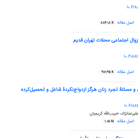
‎ ‎ 10.61
اصل مقاله
884.18 K
زوال اجتماعی محلات تهران قدیم
‎ ‎ 10.618
اصل مقاله
916.35 K
و مسئلۀ تجرد زنان هرگز ازدواج‌نکردۀ شاغل و تحصیل‌کرده
10.6188
لیرضانژاد، حبیب‌الله کریمیان
اصل مقاله
1.15 M