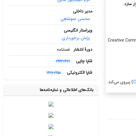
ر سازد.
مدیر داخلی
محسن عموشاهی
ویراستار انگلیسی
پژمان برخورداری
Creative Common-
دورۀ انتشار
فصلنامه
شاپا چاپی
6933-2476
شاپا الکترونیکی
2476-695x
C
) پیروی می‌کند.
بانک‌های اطلاعاتی و نمایه‌نامه‌ها