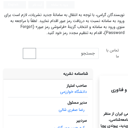
ورود به سامانه
ثبت نام
English
نویسندگان گرامی، با توجه به انتقال به سامانۀ جدید نشریات، لازم است برای
ورود به سامانه نسبت به دریافت رمز عبور اقدام نمایید. لطفاً با مراجعه به
منوی ورود به سامانه و انتخاب گزینۀ «فراموشی رمز عبور» (Forgot
Password)، اقدام به تنظیم مجدد رمز خود کنید.
تماس با
ما
شناسنامه نشریه
صاحب امتیاز
دانشگاه خوارزمی
مدیر مسئول
رضا صفری‌ شالی
ی ایران از منظر
امعه‌شناسی،
سردبیر
دید، پیوندی پویا
کرم حبیب‌پور گتابی