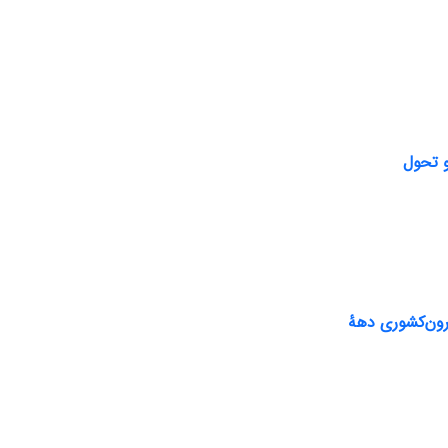
ون‌کشوری دههٔ