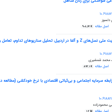
عی سوختگی برای زنان متأهل
10.61882
 دلسوز
اصل مقاله
908.62 K
ر اردبیل: تحلیل سناریوهای تداوم، تعامل و تحول
10.61882
ی، محمد شمشیری
اصل مقاله
872.1 K
ابطه سرمایه اجتماعی و بی‌ثباتی اقتصادی با نرخ خودکشی (مطالعه در
10.61882/
ضی محمودزاده
اصل مقاله
1.2 M