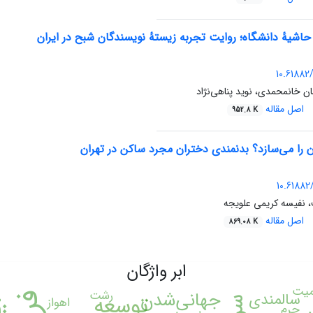
حاشیۀ دانشگاه؛ روایت تجربه زیستۀ نویسندگان شبح در ایران
10.61882/
ن خانمحمدی، نوید پناهی‌نژاد
اصل مقاله
952.8 K
 را می‌سازد؟ بدنمندی دختران مجرد ساکن در تهران
10.61882/
 نفیسه کریمی علویجه
اصل مقاله
869.08 K
ابر واژگان
میت
جهانی‌شدن
رشت
سالمندی
توسعه
اهواز
جرم