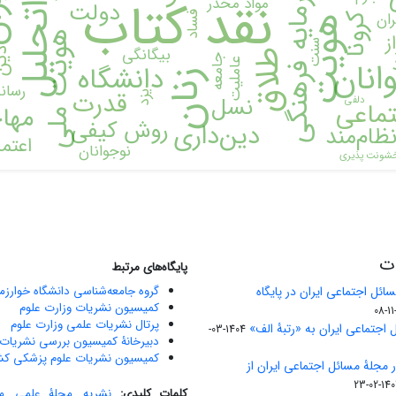
فراتحلیل
سرمایه فرهنگی
ای
نقد کتاب
مواد مخدر
دولت
ان
فساد
کرونا
هویت
ز
هویت ملی
خ
سنت
بیگانگی
دی
طلاق
جامعه
انان
عاملیت
دانشگاه
زنان
رسانه
قدرت
یزد
نسل
دلفی
تماعی
مها
روش کیفی
دین‌داری
ظام‌مند
اعتم
نوجوانان
شونت پذیری
ات
پایگاه‌های مرتبط
ائل اجتماعی ایران در پایگاه
گروه جامعه‌شناسی دانشگاه خوارز
کمیسیون نشریات وزارت علوم
پرتال نشریات علمی وزارت علوم
 اجتماعی ایران به «رتبۀ الف»
1404-03-
دبیرخانۀ کمیسیون بررسی نشریات 
کمیسیون نشریات علوم پزشکی کش
ر مجلۀ مسائل اجتماعی ایران از
1403-02
کلمات کلیدی:
نشریه
,
مجلۀ علمی
,
م