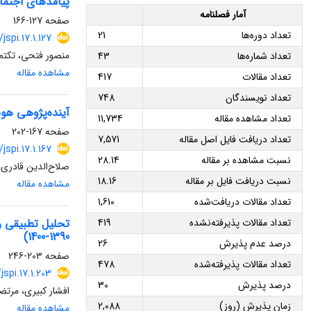
پیامدهای اجتما
آمار فصلنامه
صفحه
127-166
تعداد دوره‌ها
21
/jspi.17.1.127
منصور فتحی، تکتم
تعداد شماره‌ها
43
مشاهده مقاله
تعداد مقالات
417
تعداد نویسندگان
748
آینده‌پژوهی هویت ملی نسل‌های Z و آلفا د
تعداد مشاهده مقاله
11,734
صفحه
167-202
تعداد دریافت فایل اصل مقاله
7,571
/jspi.17.1.167
نسبت مشاهده بر مقاله
28.14
صلاح‌الدین قادر
نسبت دریافت فایل بر مقاله
18.16
مشاهده مقاله
تعداد مقالات دریافت‌شده
1,610
تحلیل تطبیقی ر
تعداد مقالات پذیرفته‌نشده
419
1390-1400)
درصد عدم پذیرش
26
صفحه
203-246
تعداد مقالات پذیرفته‌شده
478
jspi.17.1.203
درصد پذیرش
30
افشار کبیری، مرت
زمان پذیرش (روز)
2,088
مشاهده مقاله