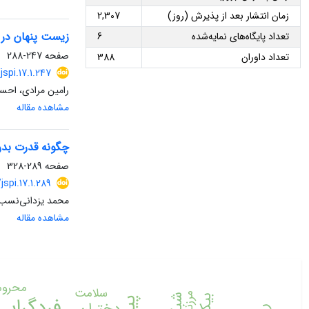
زمان انتشار بعد از پذیرش (روز)
2,307
زیست پنهان در 
تعداد پایگاه‌های نمایه‌شده
6
صفحه
247-288
تعداد داوران
388
jspi.17.1.247
رامین مرادی، احسا
مشاهده مقاله
چگونه قدرت بدن
صفحه
289-328
jspi.17.1.289
محمد یزدانی‌نسب،
مشاهده مقاله
محرو
سلامت
فردگرایی