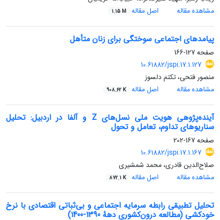
مشاهده مقاله
اصل مقاله
1.15 M
پیامدهای اجتماعی سوختگی برای زنان متأهل
صفحه
127-166
10.61882/jspi.17.1.127
منصور فتحی، تکتم دلسوز
مشاهده مقاله
اصل مقاله
908.62 K
آینده‌پژوهی هویت ملی نسل‌های Z و آلفا در اردبیل: تحلیل
سناریوهای تداوم، تعامل و تحول
صفحه
167-202
10.61882/jspi.17.1.167
صلاح‌الدین قادری، محمد شمشیری
مشاهده مقاله
اصل مقاله
872.1 K
تحلیل تطبیقی رابطه سرمایه اجتماعی و بی‌ثباتی اقتصادی با نرخ
خودکشی (مطالعه درون‌کشوری دههٔ 1390-1400)