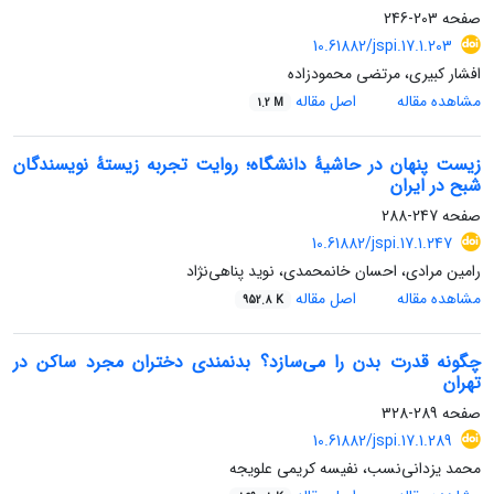
صفحه
203-246
10.61882/jspi.17.1.203
افشار کبیری، مرتضی محمودزاده
مشاهده مقاله
اصل مقاله
1.2 M
زیست پنهان در حاشیۀ دانشگاه؛ روایت تجربه زیستۀ نویسندگان
شبح در ایران
صفحه
247-288
10.61882/jspi.17.1.247
رامین مرادی، احسان خانمحمدی، نوید پناهی‌نژاد
مشاهده مقاله
اصل مقاله
952.8 K
چگونه قدرت بدن را می‌سازد؟ بدنمندی دختران مجرد ساکن در
تهران
صفحه
289-328
10.61882/jspi.17.1.289
محمد یزدانی‌نسب، نفیسه کریمی علویجه