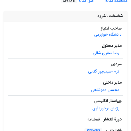
مشاهده مقاله
اصل مقاله
869.08 K
شناسنامه نشریه
صاحب امتیاز
دانشگاه خوارزمی
مدیر مسئول
رضا صفری‌ شالی
سردبیر
کرم حبیب‌پور گتابی
مدیر داخلی
محسن عموشاهی
ویراستار انگلیسی
پژمان برخورداری
دورۀ انتشار
فصلنامه
شاپا چاپی
6933-2476