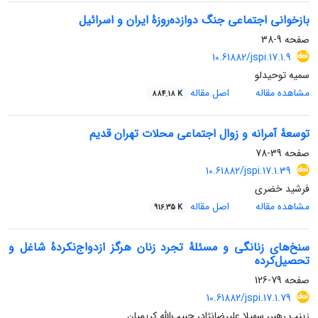
بازخوانی اجتماعی جنگ دوازده‌روزۀ ایران و اسرائیل
صفحه
9-38
‎ ‎ 10.61882/jspi.17.1.9
سمیه توحیدلو
مشاهده مقاله
اصل مقاله
884.18 K
توسعۀ آمرانه و زوال اجتماعی محلات تهران قدیم
صفحه
39-78
‎ ‎ 10.61882/jspi.17.1.39
فرشید خضری
مشاهده مقاله
اصل مقاله
916.35 K
سنخ‌های زنانگی و مسئلۀ تجرد زنان هرگز ازدواج‌نکردۀ شاغل و
تحصیل‌کرده
صفحه
79-126
10.61882/jspi.17.1.79
زینب رهبر، سهیلا علیرضانژاد، حبیب‌الله کریمیان