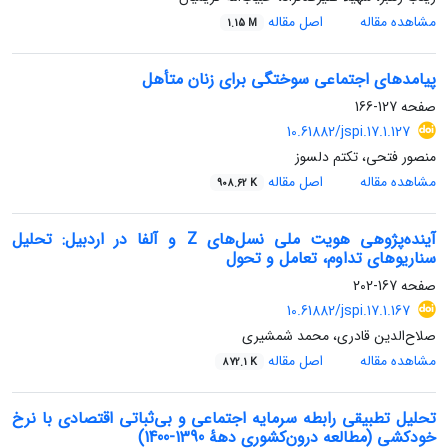
مشاهده مقاله
اصل مقاله
1.15 M
پیامدهای اجتماعی سوختگی برای زنان متأهل
صفحه
127-166
10.61882/jspi.17.1.127
منصور فتحی، تکتم دلسوز
مشاهده مقاله
اصل مقاله
908.62 K
آینده‌پژوهی هویت ملی نسل‌های Z و آلفا در اردبیل: تحلیل
سناریوهای تداوم، تعامل و تحول
صفحه
167-202
10.61882/jspi.17.1.167
صلاح‌الدین قادری، محمد شمشیری
مشاهده مقاله
اصل مقاله
872.1 K
تحلیل تطبیقی رابطه سرمایه اجتماعی و بی‌ثباتی اقتصادی با نرخ
خودکشی (مطالعه درون‌کشوری دههٔ 1390-1400)