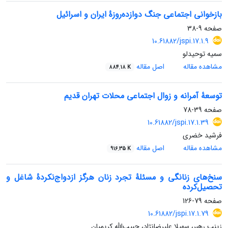
بازخوانی اجتماعی جنگ دوازده‌روزۀ ایران و اسرائیل
صفحه
9-38
‎ ‎ 10.61882/jspi.17.1.9
سمیه توحیدلو
مشاهده مقاله
اصل مقاله
884.18 K
توسعۀ آمرانه و زوال اجتماعی محلات تهران قدیم
صفحه
39-78
‎ ‎ 10.61882/jspi.17.1.39
فرشید خضری
مشاهده مقاله
اصل مقاله
916.35 K
سنخ‌های زنانگی و مسئلۀ تجرد زنان هرگز ازدواج‌نکردۀ شاغل و
تحصیل‌کرده
صفحه
79-126
10.61882/jspi.17.1.79
زینب رهبر، سهیلا علیرضانژاد، حبیب‌الله کریمیان