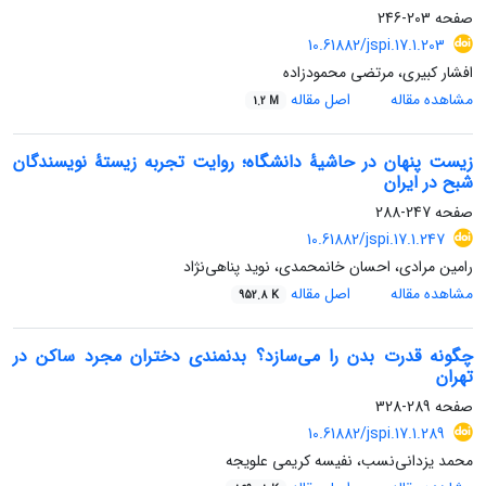
صفحه
203-246
10.61882/jspi.17.1.203
افشار کبیری، مرتضی محمودزاده
مشاهده مقاله
اصل مقاله
1.2 M
زیست پنهان در حاشیۀ دانشگاه؛ روایت تجربه زیستۀ نویسندگان
شبح در ایران
صفحه
247-288
10.61882/jspi.17.1.247
رامین مرادی، احسان خانمحمدی، نوید پناهی‌نژاد
مشاهده مقاله
اصل مقاله
952.8 K
چگونه قدرت بدن را می‌سازد؟ بدنمندی دختران مجرد ساکن در
تهران
صفحه
289-328
10.61882/jspi.17.1.289
محمد یزدانی‌نسب، نفیسه کریمی علویجه