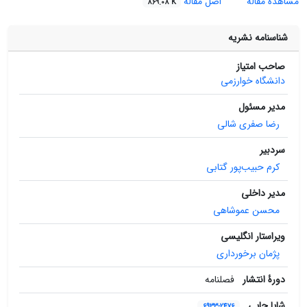
مشاهده مقاله
اصل مقاله
869.08 K
شناسنامه نشریه
صاحب امتیاز
دانشگاه خوارزمی
مدیر مسئول
رضا صفری‌ شالی
سردبیر
کرم حبیب‌پور گتابی
مدیر داخلی
محسن عموشاهی
ویراستار انگلیسی
پژمان برخورداری
دورۀ انتشار
فصلنامه
شاپا چاپی
6933-2476